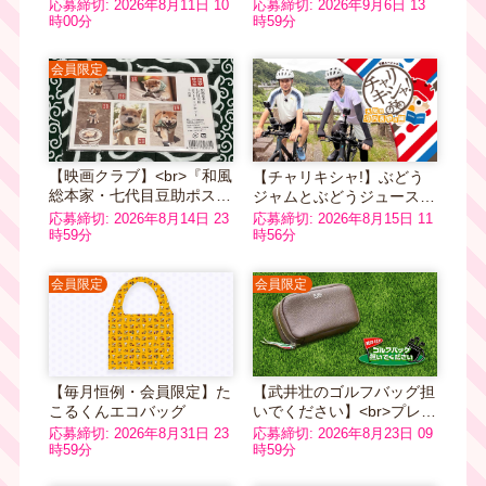
ファイル
4,400円
応募締切: 2026年8月11日 10
応募締切: 2026年9月6日 13
時00分
時59分
会員限定
【映画クラブ】<br>『和風
【チャリキシャ!】ぶどう
総本家・七代目豆助ポスト
ジャムとぶどうジュースの
カードセット』
ギフトセット（3,400円
応募締切: 2026年8月14日 23
応募締切: 2026年8月15日 11
時59分
分）
時56分
会員限定
会員限定
【毎月恒例・会員限定】た
【武井壮のゴルフバッグ担
こるくんエコバッグ
いでください】<br>プレリ
ー1957 JOYシリーズ ポー
応募締切: 2026年8月31日 23
応募締切: 2026年8月23日 09
チ ダークブラウン
時59分
時59分