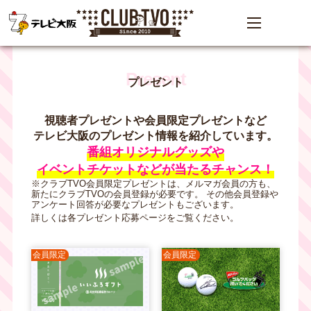
プレゼント
視聴者プレゼントや
会員限定プレゼントなど
テレビ大阪のプレゼント情報を
紹介しています。
番組オリジナルグッズや
イベントチケットなどが
当たるチャンス！
※クラブTVO会員限定プレゼントは、
メルマガ会員の方も、
新たにクラブTVOの会員登録が必要です。
その他会員登録や
アンケート回答が
必要なプレゼントもございます。
詳しくは各プレゼント応募ページを
ご覧ください。
会員限定
会員限定