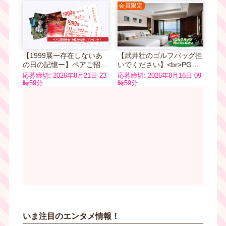
会員限定
【1999展ー存在しないあ
【武井壮のゴルフバッグ担
の日の記憶ー】ペアご招待
いでください】<br>PGM
券
ホテルリゾート沖縄 デラ
応募締切: 2026年8月21日 23
応募締切: 2026年8月16日 09
ックスルーム ペア宿泊券
時59分
時59分
いま注目のエンタメ情報！