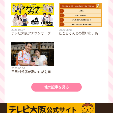
2026.08.07
2026.08.06
テレビ大阪アナウンサーグッ
たこるくんとの思い出、あり
ズの新商品 8月8日(土)に発
ますか？会員のみなさんに聞
売！ テーマは「個性全開」5
いてみました
人それぞれの"らしさ"を詰め
込んだアイテムが登場
2026.08.06
三田村邦彦が夏の京都を満喫
｜太っ腹な「無限朝食」、住
宅街の隠れ家・角打ち、売り
切れ御免の夏の名物を堪能！
他の記事を見る
三田村大絶賛！暑い時こそ食
べたい絶品四川料理も