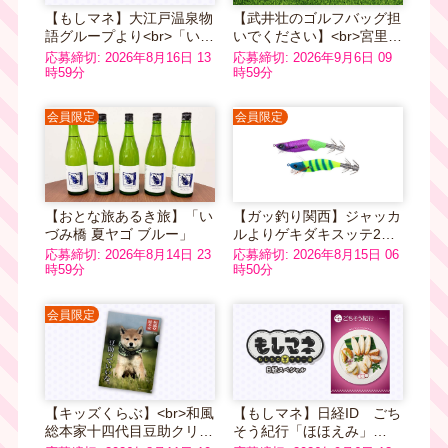
【もしマネ】大江戸温泉物
【武井壮のゴルフバッグ担
語グループより<br>「いい
いでください】<br>宮里優
ふろギフト」５万円分
作プロサインボール入り番
応募締切: 2026年8月16日 13
応募締切: 2026年9月6日 09
組オリジナルゴルフボール
時59分
時59分
3個セット
会員限定
会員限定
【おとな旅あるき旅】「い
【ガッ釣り関西】ジャッカ
づみ橋 夏ヤゴ ブルー」
ルよりゲキダキスッテ2個
セット
応募締切: 2026年8月14日 23
応募締切: 2026年8月15日 06
時59分
時50分
会員限定
【キッズくらぶ】<br>和風
【もしマネ】日経ID ごち
総本家十四代目豆助クリア
そう紀行「ほほえみ」